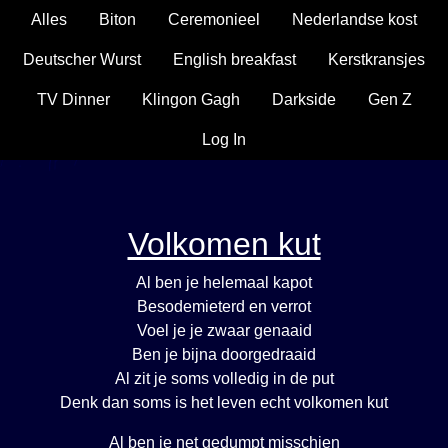
Alles
Biton
Ceremonieel
Nederlandse kost
Deutscher Wurst
English breakfast
Kerstkransjes
TV Dinner
Klingon Gagh
Darkside
Gen Z
Log In
Volkomen kut
Al ben je helemaal kapot
Besodemieterd en verrot
Voel je je zwaar genaaid
Ben je bijna doorgedraaid
Al zit je soms volledig in de put
Denk dan soms is het leven echt volkomen kut
Al ben je net gedumpt misschien